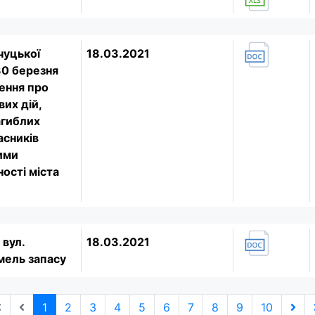
чуцької
18.03.2021
30 березня
ення про
их дій,
загиблих
асників
ими
ності міста
 вул.
18.03.2021
емель запасу
1
2
3
4
5
6
7
8
9
10