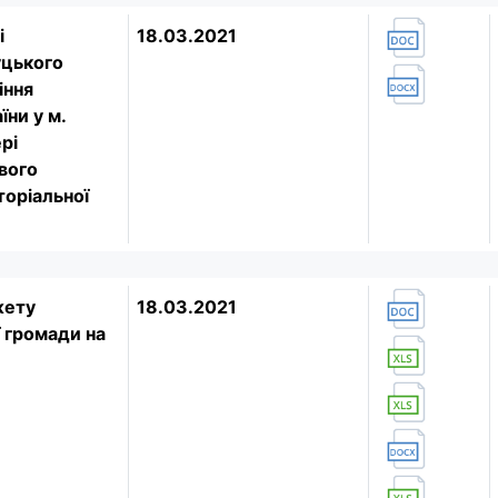
і
18.03.2021
уцького
іння
ни у м.
рі
вого
торіальної
жету
18.03.2021
ї громади на