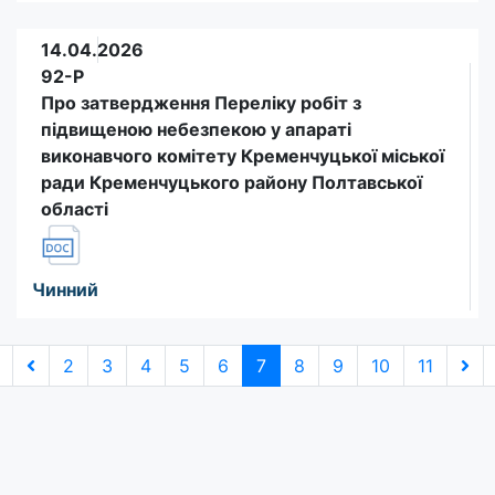
14.04.2026
92-Р
Про затвердження Переліку робіт з
підвищеною небезпекою у апараті
виконавчого комітету Кременчуцької міської
ради Кременчуцького району Полтавської
області
Чинний
2
3
4
5
6
7
8
9
10
11